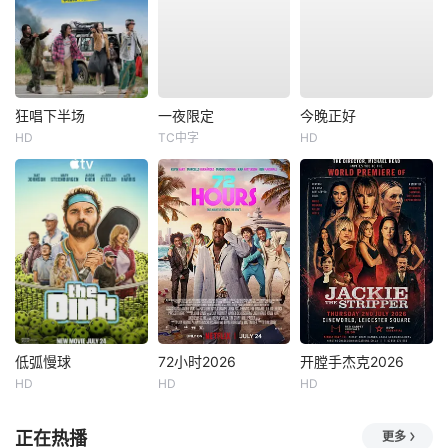
狂唱下半场
一夜限定
今晚正好
HD
TC中字
HD
低弧慢球
72小时2026
开膛手杰克2026
HD
HD
HD
正在热播
更多