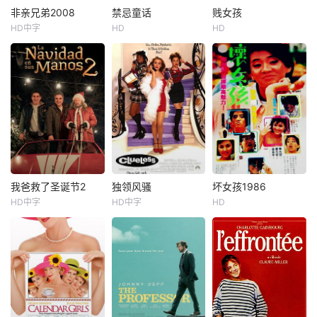
非亲兄弟2008
禁忌童话
贱女孩
HD中字
HD
HD
我爸救了圣诞节2
独领风骚
坏女孩1986
HD中字
HD中字
HD