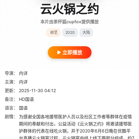
云火锅之约
本片由茶杯狐cupfox提供播放
综艺
2020
大陆
立即播放
导演：
内详
主演：
内详
更新：
2025-11-30 04:12
备注：
HD国语
语言：
国语
剧情：
为感谢全国各地援鄂医护人员以及社区工作者等群体在疫情
期间的奉献和付出，公益活动《云火锅之约》将邀请援鄂医
护群体的代表在线吃火锅，并于2020年6月6日晚在优酷平
台直播云火锅宴过程。云火锅宴由线上线下两部分组成，约7