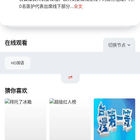
0名医护代表出席线下部分...
全文
在线观看
切换节点
HD国语
猜你喜欢