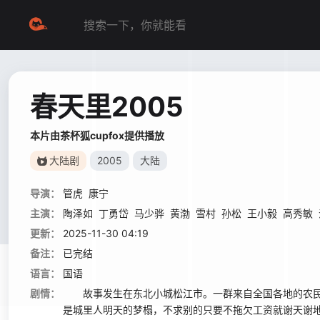
春天里2005
本片由茶杯狐cupfox提供播放
大陆剧
2005
大陆
导演：
管虎
康宁
主演：
陶泽如
丁勇岱
马少骅
黄渤
雪村
孙松
王小毅
高秀敏
更新：
2025-11-30 04:19
备注：
已完结
语言：
国语
剧情：
故事发生在东北小城松江市。一群来自全国各地的农民工
是城里人明天的梦榻，不求别的只要不拖欠工资就谢天谢地