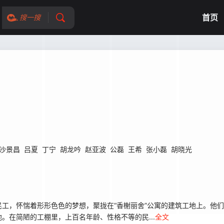
首页
搜一搜
沙景昌
吕夏
丁宁
胡龙吟
赵亚波
公磊
王希
张小磊
胡晓光
，怀惴着形形色色的梦想，聚拢在“香榭丽舍”公寓的建筑工地上。他们
。在简陋的工棚里，上百名年龄、性格不等的民...
全文