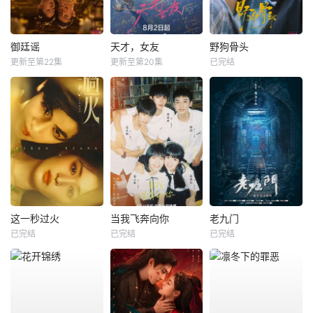
御廷谣
天才，女友
野狗骨头
更新至第22集
更新至第20集
已完结
这一秒过火
当我飞奔向你
老九门
已完结
已完结
已完结