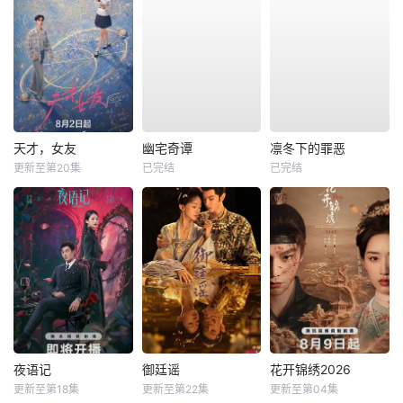
天才，女友
幽宅奇谭
凛冬下的罪恶
更新至第20集
已完结
已完结
夜语记
御廷谣
花开锦绣2026
更新至第18集
更新至第22集
更新至第04集