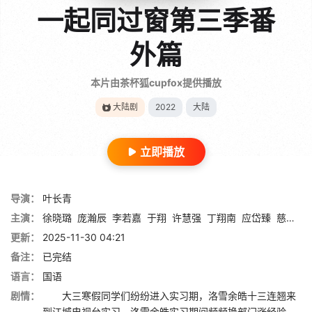
一起同过窗第三季番
外篇
本片由茶杯狐cupfox提供播放
大陆剧
2022
大陆
立即播放
导演：
叶长青
主演：
徐晓璐
庞瀚辰
李若嘉
于翔
许慧强
丁翔南
应岱臻
慈婉彤
更新：
2025-11-30 04:21
备注：
已完结
语言：
国语
剧情：
大三寒假同学们纷纷进入实习期，洛雪余皓十三连翘来
到江城电视台实习，洛雪余皓实习期间频频换部门涨经验，