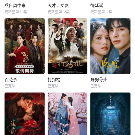
兵自风中来
天才，女友
御廷谣
更新至第30集
更新至第12集
更新至第17集
百花杀
打狗棍
野狗骨头
已完结
已完结
已完结