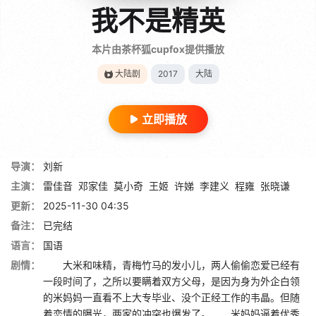
我不是精英
本片由茶杯狐cupfox提供播放
大陆剧
2017
大陆
立即播放
导演：
刘新
主演：
雷佳音
邓家佳
莫小奇
王姬
许娣
李建义
程雍
张晓谦
更新：
2025-11-30 04:35
备注：
已完结
语言：
国语
剧情：
大米和味精，青梅竹马的发小儿，两人偷偷恋爱已经有
一段时间了，之所以要瞒着双方父母，是因为身为外企白领
的米妈妈一直看不上大专毕业、没个正经工作的韦晶。但随
着恋情的曝光，两家的冲突也爆发了。 米妈妈逼着优秀