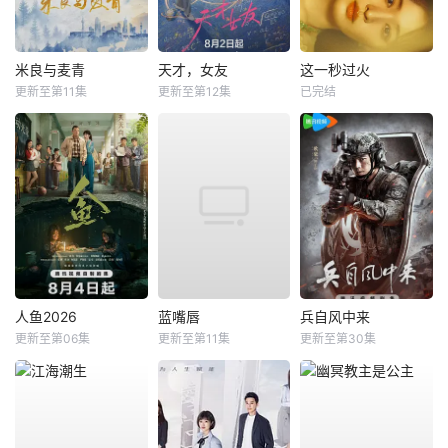
米良与麦青
天才，女友
这一秒过火
更新至第11集
更新至第12集
已完结
人鱼2026
蓝嘴唇
兵自风中来
更新至第06集
更新至第11集
更新至第30集