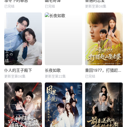
凛冬下的罪恶
幽宅奇谭
普通的恋爱
已完结
已完结
更新至第06集
仆人的王子殿下
长夜如歌
重回1977，打猎赶山娶老婆
更新至第06集
更新至第22集
已完结