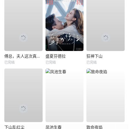
傅总，夫人这次真的死了
盛夏芬德拉
狂神下山
已完结
已完结
已完结
下山乱红尘
凤池生春
致命夜焰