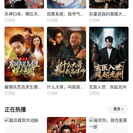
杀神归来，横压天下无敌
因果系统：我夺气运救苍生
前妻送我的离婚大礼包
已完结
已完结
已完结
雇佣兵荒岛求生爆火出圈第二季
什么大哥，叫我高律师
玄医入世：风起光州
已完结
已完结
已完结
正在热播
更多