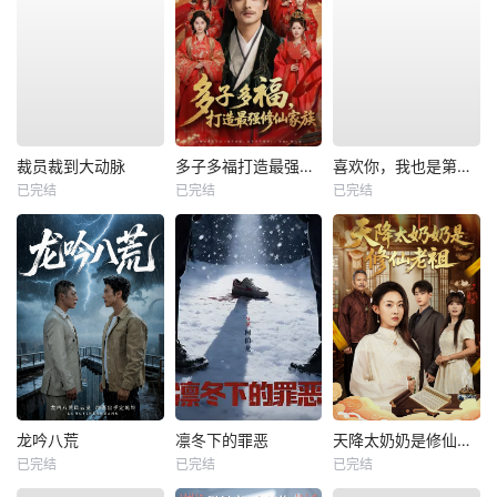
裁员裁到大动脉
多子多福打造最强修仙家族
喜欢你，我也是第一部
已完结
已完结
已完结
龙吟八荒
凛冬下的罪恶
天降太奶奶是修仙老祖
已完结
已完结
已完结