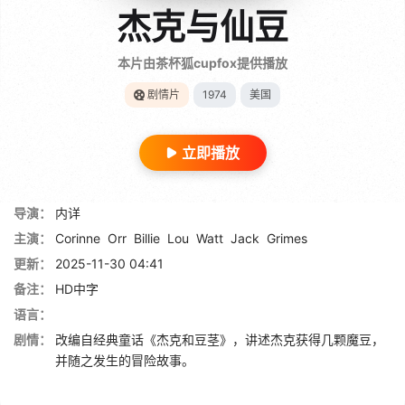
杰克与仙豆
本片由茶杯狐cupfox提供播放
剧情片
1974
美国
立即播放
导演：
内详
主演：
Corinne
Orr
Billie
Lou
Watt
Jack
Grimes
更新：
2025-11-30 04:41
备注：
HD中字
语言：
剧情：
改编自经典童话《杰克和豆茎》，讲述杰克获得几颗魔豆，
并随之发生的冒险故事。