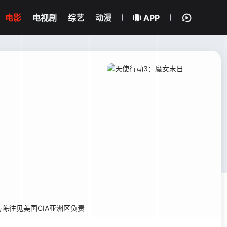
电影
电视剧
综艺
动漫
APP
往见美国CIA亚洲区负责