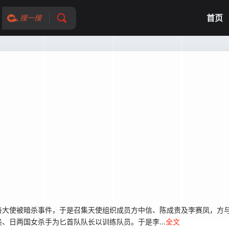
首页
搜一搜
使被暗杀事件，于是召集天使组织成员方中信、陈成贵及李赛凤，方与陈
、日两国女杀手为匕首队队长以训练队员。于是李...
全文