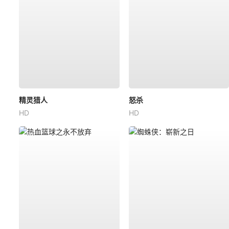
精灵猎人
怒杀
HD
HD