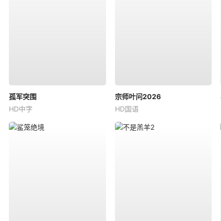
孤军突围
宗师叶问2026
HD中字
HD国语