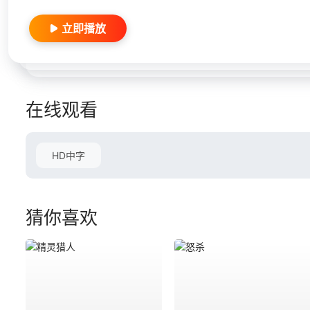
立即播放
在线观看
HD中字
猜你喜欢