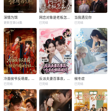
深情为饵
网恋对象是老板怎么办
当我遇见你
更新至第08集
已完结
已完结
冷面侯爷反萌差，独宠作精继室啦
反派夫妻百事哀，今天在哪搞破坏
候冬症
已完结
已完结
已完结