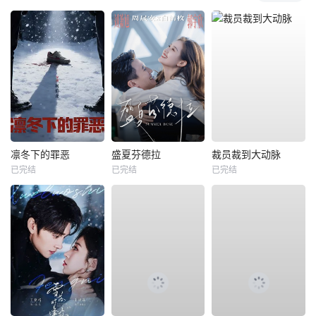
凛冬下的罪恶
盛夏芬德拉
裁员裁到大动脉
已完结
已完结
已完结