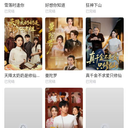
雪落时逢你
好想你知道
狂神下山
已完结
已完结
已完结
天降太奶奶是修仙老祖
曼陀罗
真千金不求爱只修仙
已完结
已完结
已完结