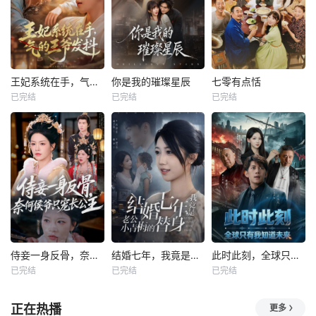
王妃系统在手，气的王爷发抖
你是我的璀璨星辰
七零有点恬
已完结
已完结
已完结
侍妾一身反骨，奈何侯爷只宠长公主
结婚七年，我竟是老公小青梅的替身
此时此刻，全球只有我知道未来
已完结
已完结
已完结
正在热播
更多