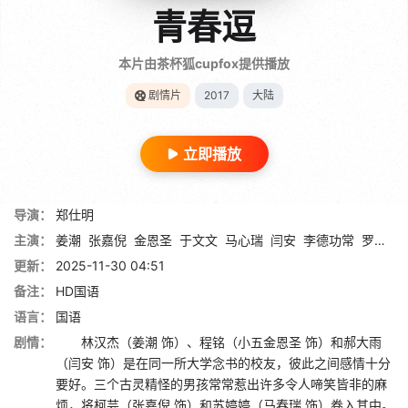
青春逗
本片由茶杯狐cupfox提供播放
剧情片
2017
大陆
立即播放
导演：
郑仕明
主演：
姜潮
张嘉倪
金恩圣
于文文
马心瑞
闫安
李德功常
罗海琼
更新：
2025-11-30 04:51
备注：
HD国语
语言：
国语
剧情：
林汉杰（姜潮 饰）、程铭（小五金恩圣 饰）和郝大雨
（闫安 饰）是在同一所大学念书的校友，彼此之间感情十分
要好。三个古灵精怪的男孩常常惹出许多令人啼笑皆非的麻
烦，将柯芸（张嘉倪 饰）和苏婷婷（马春瑞 饰）卷入其中。