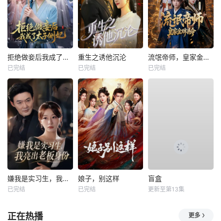
拒绝做妾后我成了太子侧妃
重生之诱他沉沦
流氓帝师，皇家金牌县令
已完结
已完结
已完结
嫌我是实习生，我亮出老板身份
娘子，别这样
盲盒
已完结
已完结
更新至第13集
正在热播
更多