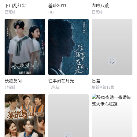
下山乱红尘
羞耻2011
龙吟八荒
已完结
HD
已完结
长歌莫问
往事溺在月光
盲盒
已完结
已完结
更新至第13集