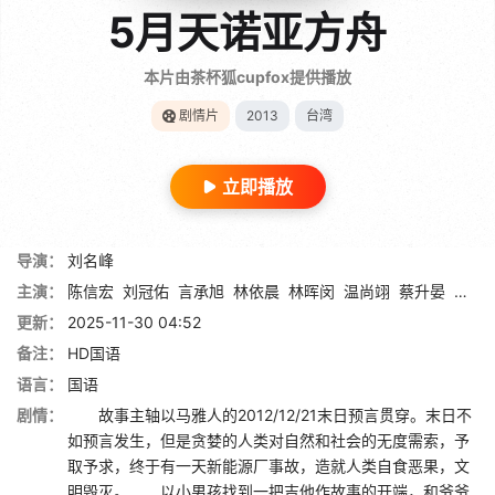
5月天诺亚方舟
本片由茶杯狐cupfox提供播放
剧情片
2013
台湾
立即播放
导演：
刘名峰
主演：
陈信宏
刘冠佑
言承旭
林依晨
林晖闵
温尚翊
蔡升晏
石锦
更新：
2025-11-30 04:52
备注：
HD国语
语言：
国语
剧情：
故事主轴以马雅人的2012/12/21末日预言贯穿。末日不
如预言发生，但是贪婪的人类对自然和社会的无度需索，予
取予求，终于有一天新能源厂事故，造就人类自食恶果，文
明毁灭。 以小男孩找到一把吉他作故事的开端，和爷爷