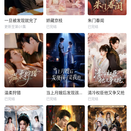
一旦被发现就完了
娇藏京枝
朱门春闺
更新至第01集
已完结
已完结
温柔狩猎
当上月嫂后发现孩子是我的
清冷权臣他又争又抢
已完结
已完结
已完结