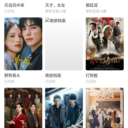
兵自风中来
天才，女友
御廷谣
已完结
更新至第14集
更新至第19集
野狗骨头
南部档案
打狗棍
已完结
已完结
已完结