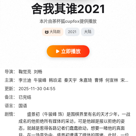
舍我其谁2021
本片由茶杯狐cupfox提供播放
大陆剧
2021
大陆
立即播放
导演：
鞠觉亮
刘畅
主演：
李兰迪
牛骏峰
韩玖诺
秦天宇
朱嘉琦
曹博
何宣林
宋涵宇
更新：
2025-11-30 04:55
备注：
已完结
语言：
国语
剧情：
盛景初（牛骏峰 饰）是围棋界里有名的天才少年，一战
成名的他拒绝所有媒体的采访，可是他越是报以拒绝的姿
态，就越是惹得各路记者们蠢蠢欲动，想要一睹他的真面
目。在一场意外中，盛景初遭遇了媒体的围堵，此时，一位