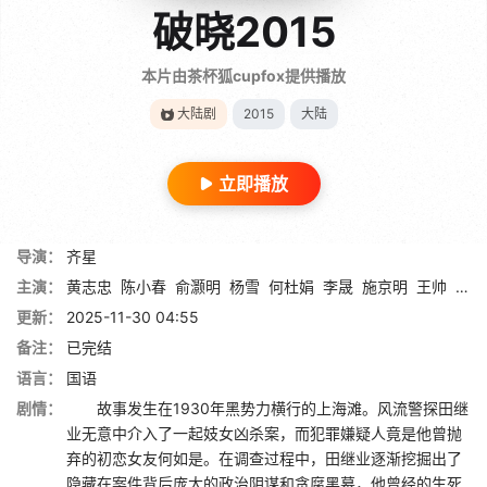
破晓2015
本片由茶杯狐cupfox提供播放
大陆剧
2015
大陆
立即播放
导演：
齐星
主演：
黄志忠
陈小春
俞灏明
杨雪
何杜娟
李晟
施京明
王帅
岳红
更新：
2025-11-30 04:55
备注：
已完结
语言：
国语
剧情：
故事发生在1930年黑势力横行的上海滩。风流警探田继
业无意中介入了一起妓女凶杀案，而犯罪嫌疑人竟是他曾抛
弃的初恋女友何如是。在调查过程中，田继业逐渐挖掘出了
隐藏在案件背后庞大的政治阴谋和贪腐黑幕，他曾经的生死