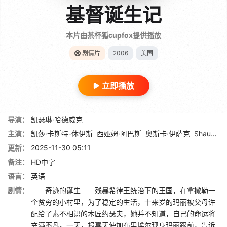
基督诞生记
本片由茶杯狐cupfox提供播放
剧情片
2006
美国
立即播放
导演：
凯瑟琳·哈德威克
主演：
凯莎·卡斯特-休伊斯
西娅姆·阿巴斯
奥斯卡·伊萨克
Shaun Toub
更新：
2025-11-30 05:11
备注：
HD中字
语言：
英语
剧情：
奇迹的诞生 残暴希律王统治下的王国，在拿撒勒一
个贫穷的小村里，为了稳定的生活，十来岁的玛丽被父母许
配给了素不相识的木匠约瑟夫，她并不知道，自己的命运将
充满不凡。一天，报喜天使加布里埃尔现身玛丽跟前，告诉