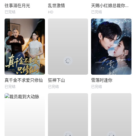
往事溺在月光
乱世激情
天赐小红娘总裁你找错夫人了
已完结
HD
已完结
真千金不求爱只修仙
狂神下山
雪落时逢你
已完结
已完结
已完结