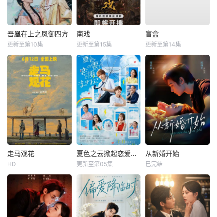
吾凰在上之凤御四方
南戏
盲盒
更新至第10集
更新至第15集
更新至第14集
走马观花
夏色之云掀起恋爱与风暴
从新婚开始
HD
更新至第05集
已完结