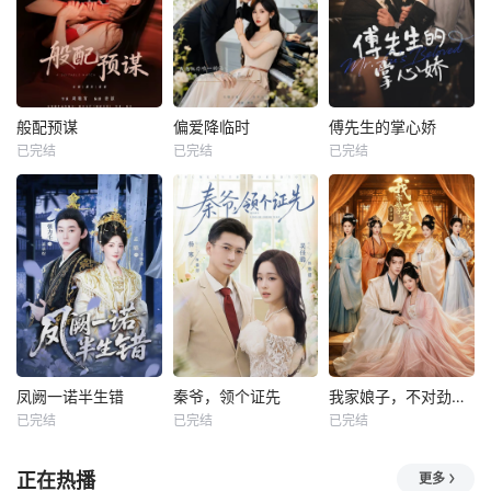
般配预谋
偏爱降临时
傅先生的掌心娇
已完结
已完结
已完结
凤阙一诺半生错
秦爷，领个证先
我家娘子，不对劲第四季
已完结
已完结
已完结
正在热播
更多