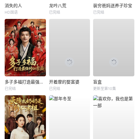
消失的人
龙吟八荒
装穷爸妈送养子珍宝
HD国语
已完结
已完结
多子多福打造最强修仙家族
开着摩的娶富婆
盲盒
已完结
已完结
更新至第10集