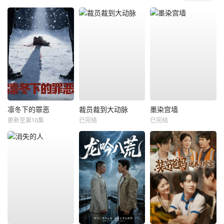
凛冬下的罪恶
裁员裁到大动脉
墨染宫墙
更新至第16集
已完结
已完结