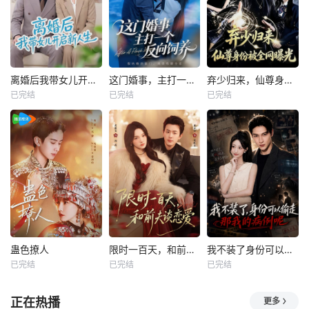
离婚后我带女儿开启新人生
这门婚事，主打一个反向饲养
弃少归来，仙尊身份被全网曝光
已完结
已完结
已完结
蛊色撩人
限时一百天，和前夫谈恋爱
我不装了身份可以偷走那我的病例呢
已完结
已完结
已完结
正在热播
更多