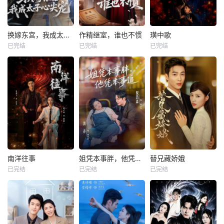
换嫁东宫，我成太子心尖宠
作精继室，谁也不惯
璜中歌
已完结
已完结
已完结
南洋往事
姐凭本事胖，他凭本事追
替兄藏娇娥
已完结
已完结
已完结