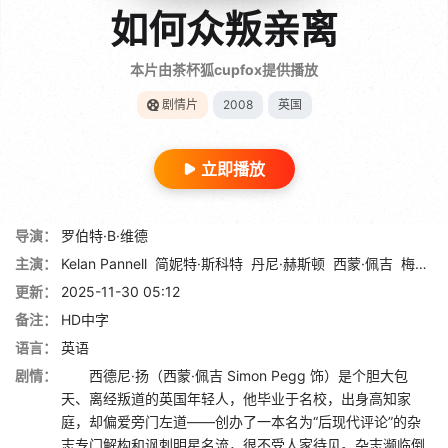
如何众叛亲离
本片由茶杯狐cupfox提供播放
剧情片
2008
英国
立即播放
导演：
罗伯特·B·维德
主演：
Kelan Pannell
简妮特·斯科特
丹尼·赫斯顿
西蒙·佩吉
梅根·福克斯
更新：
2025-11-30 05:12
备注：
HD中字
语言：
英语
剧情：
西德尼·扬（西蒙·佩吉 Simon Pegg 饰）是个胆大包
天、离经叛道的英国年轻人，他毕业于名校，出身高知家
庭，却偏爱旁门左道——创办了一本名为“后现代评论”的杂
志专门解构和讽刺明星名流，很不受人家待见。杂志濒临倒