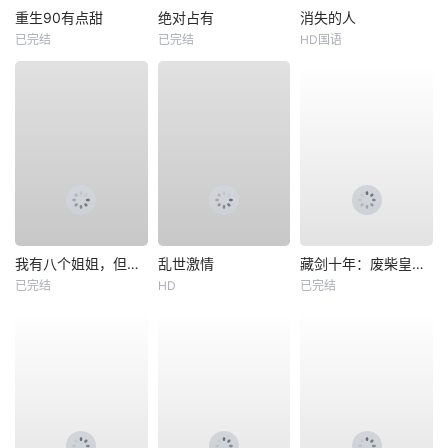
重生90有点甜
绝对占有
消失的人
已完结
已完结
HD国语
我有八个姐姐，但是他们都是弟控2
乱世激情
藏剑十年：废柴皇子竟是绝世强龙
已完结
HD
已完结