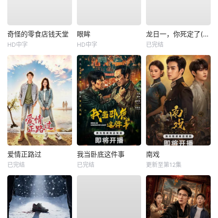
奇怪的零食店钱天堂
眼眸
龙日一，你死定了(短剧)
HD中字
HD中字
已完结
爱情正路过
我当卧底这件事
南戏
已完结
已完结
更新至第12集