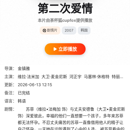
第二次爱情
本片由茶杯狐cupfox提供播放
剧情片
2007
韩国
立即播放
导演：
金镇雅
主演：
维拉·法米加
大卫·麦金尼斯
河正宇
马塞林·休格特
特丽莎·拉法切
更新：
2026-06-13 12:15
备注：
已完结
语言：
韩语
剧情：
苏菲（维拉•法梅加 饰）与丈夫安德鲁（大卫•麦金尼斯
饰）深爱彼此，幸福的他们一直想要一个孩子，多年来苏菲
都无法怀孕。不忍丈夫痛苦的苏菲一直像借用他人的精子让
自己怀孕，一天她在诊所遇到了心中的人选。 被苏菲看中的