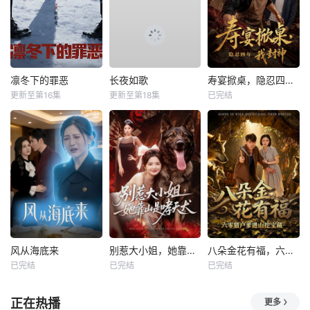
凛冬下的罪恶
长夜如歌
寿宴掀桌，隐忍四年我封神
更新至第16集
更新至第18集
已完结
风从海底来
别惹大小姐，她靠山是哮天犬
八朵金花有福，六零猎户爹进山挖宝藏
已完结
已完结
已完结
正在热播
更多