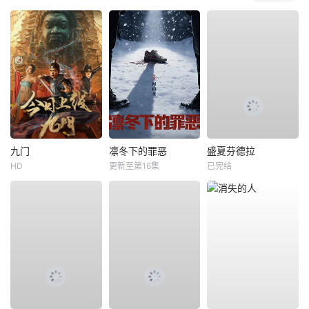
九门
凛冬下的罪恶
盛夏芬德拉
HD
更新至第16集
已完结