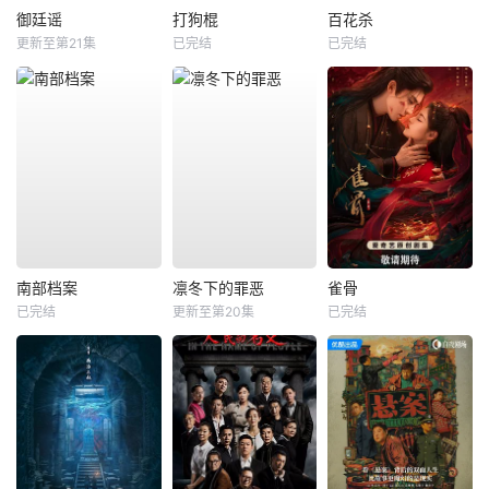
御廷谣
打狗棍
百花杀
更新至第21集
已完结
已完结
南部档案
凛冬下的罪恶
雀骨
已完结
更新至第20集
已完结