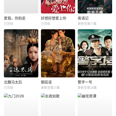
爱我，你别走
好想好想爱上你
夜语记
已完结
已完结
更新至第17集
北魏冯太后
御廷谣
警字一号
已完结
更新至第21集
更新至第28集