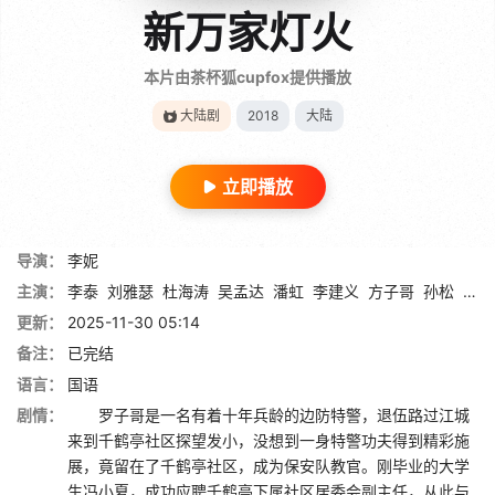
新万家灯火
本片由茶杯狐cupfox提供播放
大陆剧
2018
大陆
立即播放
导演：
李妮
主演：
李泰
刘雅瑟
杜海涛
吴孟达
潘虹
李建义
方子哥
孙松
韩青
更新：
2025-11-30 05:14
备注：
已完结
语言：
国语
剧情：
罗子哥是一名有着十年兵龄的边防特警，退伍路过江城
来到千鹤亭社区探望发小，没想到一身特警功夫得到精彩施
展，竟留在了千鹤亭社区，成为保安队教官。刚毕业的大学
生冯小夏，成功应聘千鹤亭下属社区居委会副主任，从此与