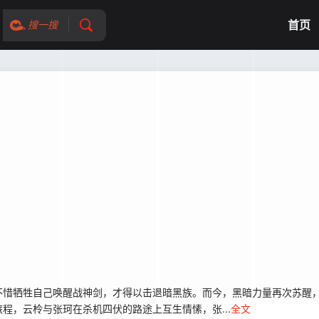
首页
搜一搜
惜牺牲自己唤醒战神剑，才得以击退暗黑族。而今，黑暗力量再次苏醒，
程，云柃与张珂在杀机四伏的路途上互生情愫，张...
全文