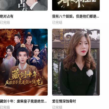
绝对占有
我有八个姐姐，但是他们都是弟控2
已完结
已完结
藏剑十年：废柴皇子竟是绝世强龙
爱在情深蚀骨时
已完结
已完结