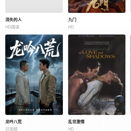
消失的人
九门
HD国语
HD
龙吟八荒
乱世激情
已完结
HD