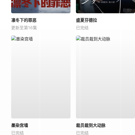
凛冬下的罪恶
盛夏芬德拉
更新至第16集
已完结
墨染宫墙
裁员裁到大动脉
已完结
已完结