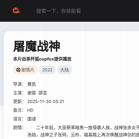
屠魔战神
本片由茶杯狐cupfox提供播放
剧情片
2022
大陆
导演：
黄凯
主演：
谢苗
邵芸
更新：
2025-11-30 05:21
备注：
HD
语言：
国语
剧情：
二十年前，大巫祭率暗黑一族侵袭人族，战神张赤炎不
浩劫，战神之子张珂、云柃、福喜踏上再次唤醒战神剑的旅