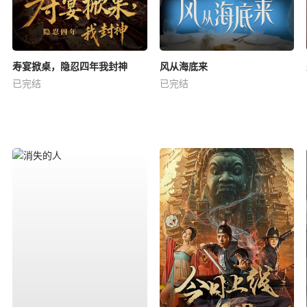
寿宴掀桌，隐忍四年我封神
风从海底来
已完结
已完结