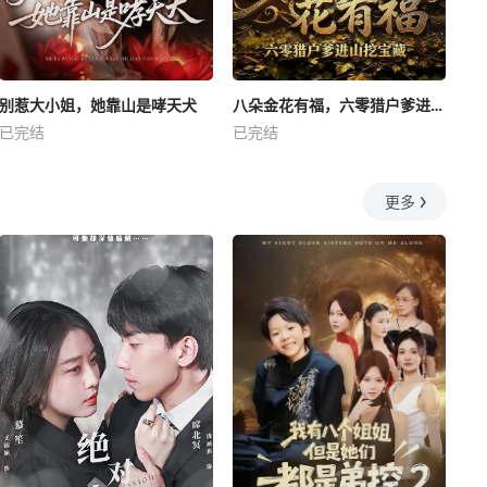
别惹大小姐，她靠山是哮天犬
八朵金花有福，六零猎户爹进山挖宝藏
已完结
已完结
更多