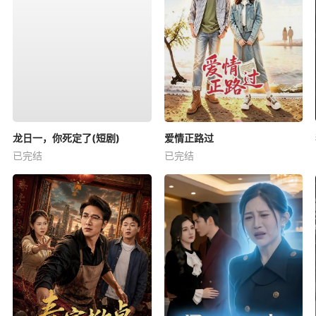
龙日一，你死定了(短剧)
爱情正路过
已完结
已完结