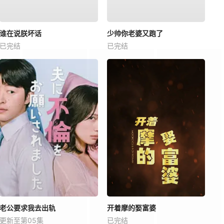
谁在说朕坏话
少帅你老婆又跑了
已完结
已完结
老公要求我去出轨
开着摩的娶富婆
更新至第05集
已完结