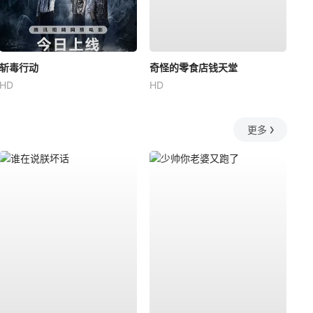
斩毒行动
奇怪的零食店钱天堂
HD
HD
更多