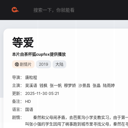
等爱
本片由茶杯狐cupfox提供播放
剧情片
2019
大陆
导演：
唐粒程
主演：
吴溪语
钱枫
张一帆
穆梦娇
沙景昌
张晶
陆雨婷
更新：
2025-11-30 05:21
备注：
HD
语言：
国语
剧情：
秦然和父母闹矛盾，去芭蕉沟小学支教实习，由于第一
叫张小强的学生因闯了祸事跑到城市里寻找父母，秦然在寻