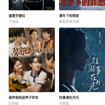
盛夏芬德拉
凛冬下的罪恶
已完结
更新至第16集
装穷爸妈送养子珍宝
往事溺在月光
已完结
已完结