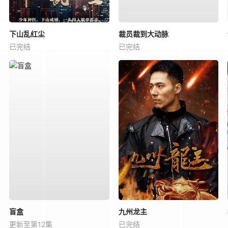
下山乱红尘
裁员裁到大动脉
已完结
已完结
盲盒
九州龙主
更新至第12集
已完结