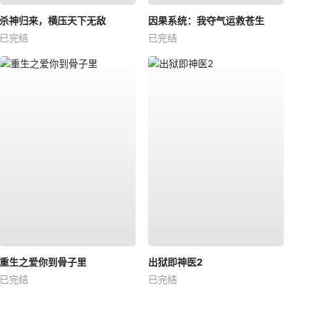
杀神归来，横压天下无敌
因果系统：我夺气运救苍生
已完结
已完结
重生之爱你到骨子里
出狱即神医2
已完结
已完结