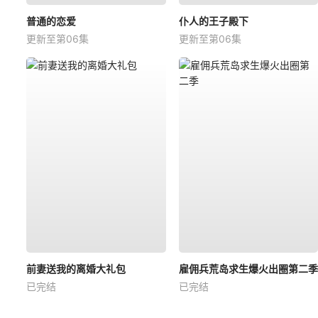
普通的恋爱
仆人的王子殿下
更新至第06集
更新至第06集
前妻送我的离婚大礼包
雇佣兵荒岛求生爆火出圈第二季
已完结
已完结