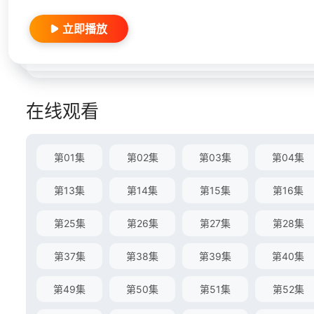
立即播放
在线观看
第01集
第02集
第03集
第04集
第13集
第14集
第15集
第16集
第25集
第26集
第27集
第28集
第37集
第38集
第39集
第40集
第49集
第50集
第51集
第52集