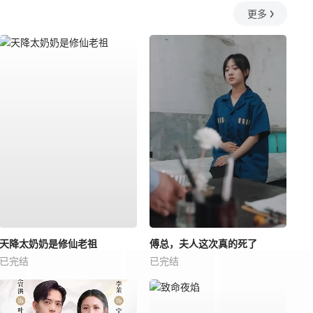
更多
天降太奶奶是修仙老祖
傅总，夫人这次真的死了
已完结
已完结