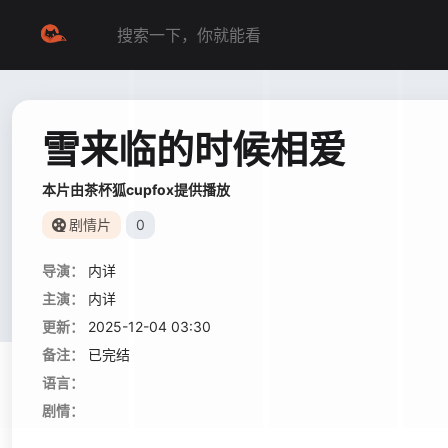
雪来临的时候相爱
本片由茶杯狐cupfox提供播放
剧情片
0
导演：
内详
主演：
内详
更新：
2025-12-04 03:30
备注：
已完结
语言：
剧情：