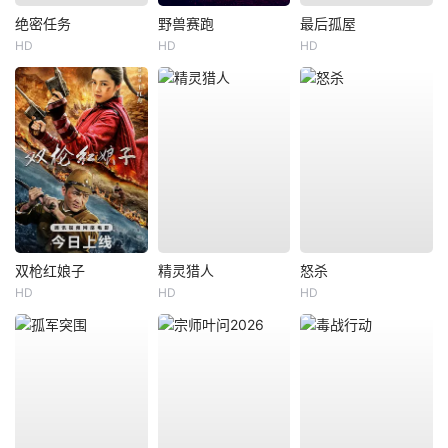
绝密任务
野兽赛跑
最后孤屋
HD
HD
HD
双枪红娘子
精灵猎人
怒杀
HD
HD
HD