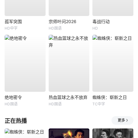
孤军突围
宗师叶问2026
毒战行动
HD中字
HD国语
HD
绝地密令
热血篮球之永不放弃
蜘蛛侠：崭新之日
HD国语
HD国语
TC中字
正在热播
更多