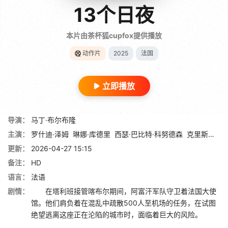
13个日夜
本片由茶杯狐cupfox提供播放
动作片
2025
法国
立即播放
导演：
马丁·布尔布隆
主演：
罗什迪·泽姆
琳娜·库德里
西瑟·巴比特·科努德森
克里斯托弗·蒙特内兹
更新：
2026-04-27 15:15
备注：
HD
语言：
法语
剧情：
在塔利班接管喀布尔期间，阿富汗军队守卫着法国大使
馆。他们肩负着在混乱中疏散500人至机场的任务，在试图
绝望逃离这座正在沦陷的城市时，面临着巨大的风险。