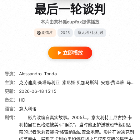
最后一轮谈判
本片由茶杯狐cupfox提供播放
剧情片
2025
意大利 / 比利时
立即播放
导演：
Alessandro
Tonda
主演：
克劳迪奥·桑塔玛利亚
索尼娅·贝加马斯科
安娜·费泽蒂
马西米利亚诺·罗西
更新：
2026-06-18 15:15
备注：
HD
语言：
意大利语
剧情：
影片改编自真实故事。2005年，意大利特工尼古拉·卡
利帕里在巴格达被美军“误杀”，当时他正护送被恐怖组织囚
禁的记者朱莉安娜·斯格雷纳返回安全地带。影片在紧凑克制
的节奏中，展现了卡利帕里如何在战火与谍影交错的局势中