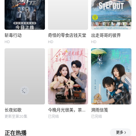
斩毒行动
奇怪的零食店钱天堂
出走哥哥的彼界
HD
HD
HD
长夜如歌
今晚月光很美，茶香四溢
溯雨信笺
更新至第20集
已完结
已完结
正在热播
更多