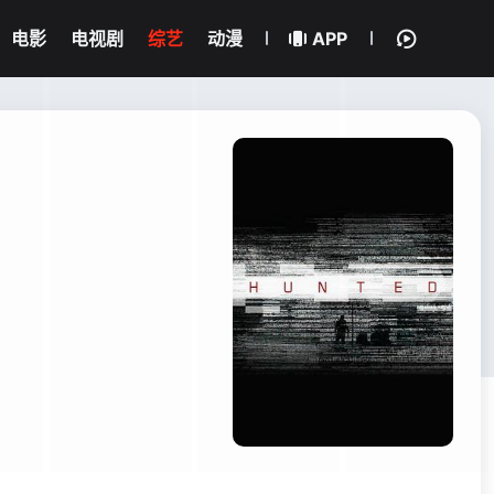
电影
电视剧
综艺
动漫
APP