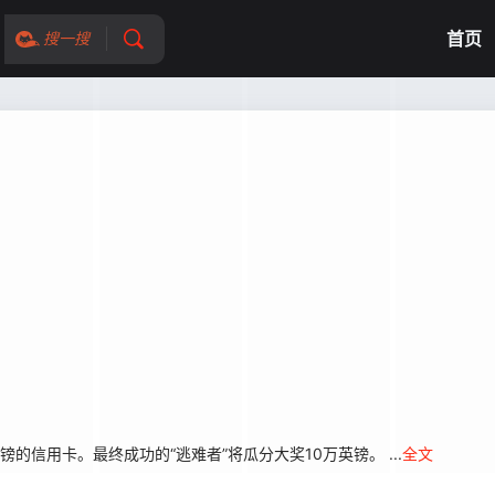
首页
搜一搜
镑的信用卡。最终成功的“逃难者”将瓜分大奖10万英镑。 ...
全文