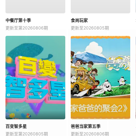
中餐厅第十季
食尚玩家
更新至第20260806期
更新至20260805期
百变智多星
爸爸当家第五季
更新至第20260805期
更新至20260806期