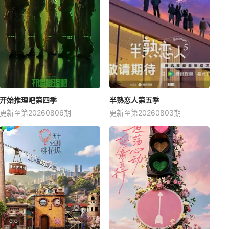
开始推理吧第四季
半熟恋人第五季
更新至第20260806期
更新至第20260803期