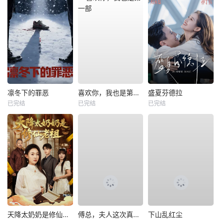
凛冬下的罪恶
喜欢你，我也是第一部
盛夏芬德拉
已完结
已完结
已完结
天降太奶奶是修仙老祖
傅总，夫人这次真的死了
下山乱红尘