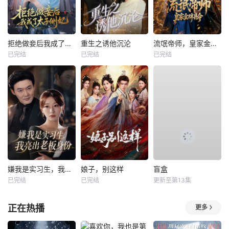
拒绝做妾后我成了太子侧妃
重生之诱他沉沦
流氓帝师，皇家金牌县令
已完结
已完结
已完结
嫌我是实习生，我亮出老板身份
娘子，别这样
盲盒
已完结
已完结
更新至第13集
正在热播
更多