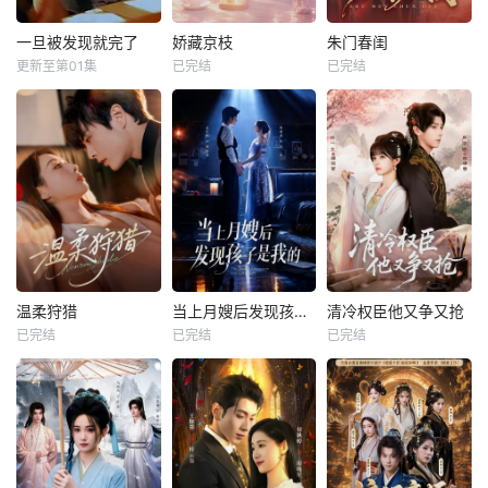
一旦被发现就完了
娇藏京枝
朱门春闺
更新至第01集
已完结
已完结
温柔狩猎
当上月嫂后发现孩子是我的
清冷权臣他又争又抢
已完结
已完结
已完结