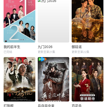
我的前半生
九门2026
御廷谣
已完结
更新至第21集
更新至第22集
打狗棍
兵自风中来
百花杀