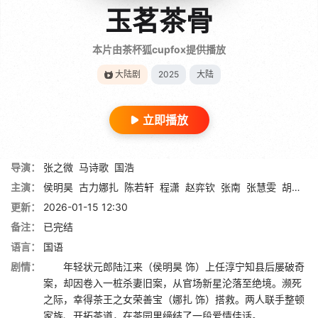
玉茗茶骨
本片由茶杯狐cupfox提供播放
大陆剧
2025
大陆
立即播放
导演：
张之微
马诗歌
国浩
主演：
侯明昊
古力娜扎
陈若轩
程潇
赵弈钦
张南
张慧雯
胡静
李
更新：
2026-01-15 12:30
备注：
已完结
语言：
国语
剧情：
年轻状元郎陆江来（侯明昊 饰）上任淳宁知县后屡破奇
案，却因卷入一桩杀妻旧案，从官场新星沦落至绝境。濒死
之际，幸得茶王之女荣善宝（娜扎 饰）搭救。两人联手整顿
家族、开拓茶道，在茶园里缔结了一段爱情佳话。