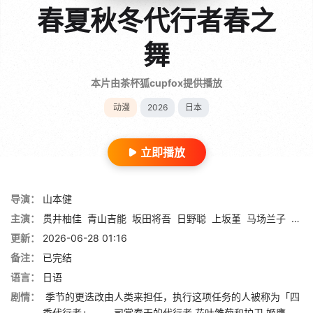
春夏秋冬代行者春之
舞
本片由茶杯狐cupfox提供播放
动漫
2026
日本
立即播放
导演：
山本健
主演：
贯井柚佳
青山吉能
坂田将吾
日野聪
上坂堇
马场兰子
泽田
更新：
2026-06-28 01:16
备注：
已完结
语言：
日语
剧情：
季节的更迭改由人类来担任，执行这项任务的人被称为「四
季代行者」－－ 司掌春天的代行者‧花叶雏菊和护卫‧姬鹰