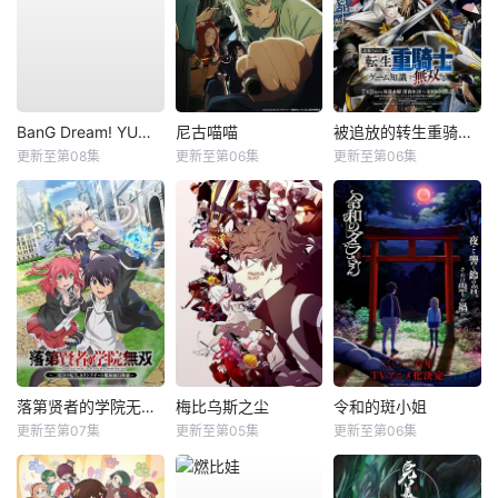
BanG Dream! YUME∞MITA
尼古喵喵
被追放的转生重骑士用游戏知识开无双
更新至第08集
更新至第06集
更新至第06集
落第贤者的学院无双第二回转生，S等级作弊魔术师冒险记
梅比乌斯之尘
令和的斑小姐
更新至第07集
更新至第05集
更新至第06集