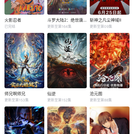
火影忍者
斗罗大陆2：绝世唐门
斩神之凡尘神域Ⅱ
已完结
更新至第164集
更新至第09集
师兄啊师兄
仙逆
沧元图
更新至第153集
更新至第152集
更新至第88集