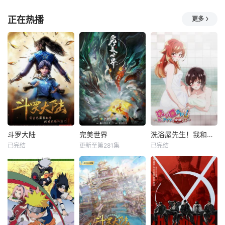
正在热播
更多
斗罗大陆
完美世界
洗浴屋先生！我和那家伙在女浴池！？
已完结
更新至第281集
已完结