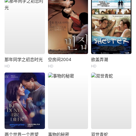
那年同学之初恋时光
空房间2004
欲盖弄潮
HD
HD
HD
两个世界一个愿望
事物的秘密
双世青蛇