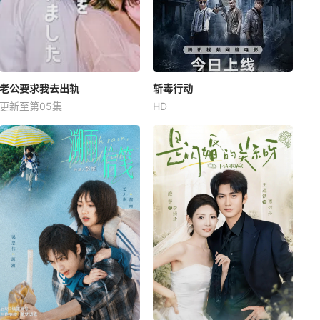
老公要求我去出轨
斩毒行动
更新至第05集
HD