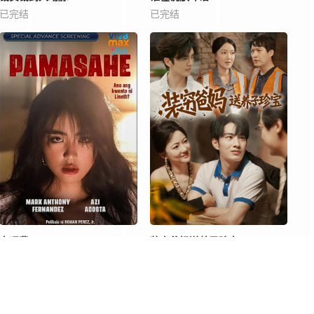
已完结
已完结
交通费
装穷爸妈送养子珍宝
HD中字
已完结
求片留言
APP客户端
繁