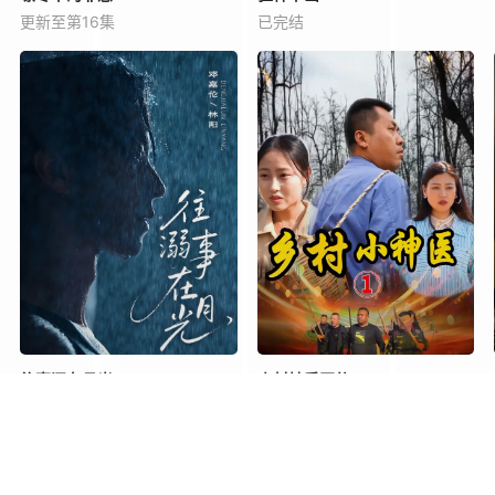
更新至第16集
已完结
往事溺在月光
山村妙手医仙
已完结
已完结
影视资源上传、存储服务。