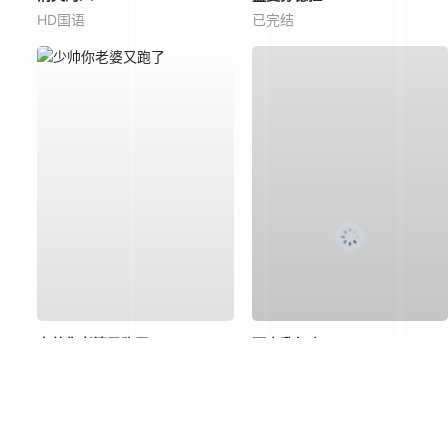
HD国语
已完结
少帅你老婆又跑了
下山乱红尘
已完结
已完结
茶杯狐cupfox所有内容均来自互联网分享站点所提供的公开引用资源，未提供