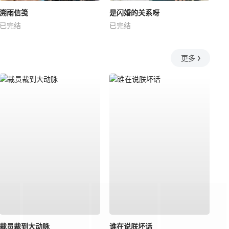
溯雨信笺
是闪婚的关系呀
已完结
已完结
更多
裁员裁到大动脉
谁在说朕坏话