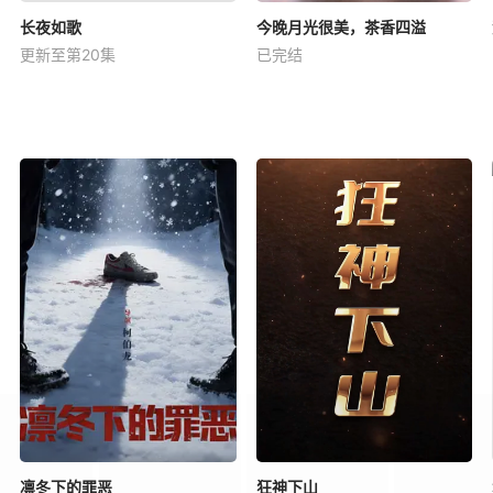
长夜如歌
今晚月光很美，茶香四溢
更新至第20集
已完结
凛冬下的罪恶
狂神下山