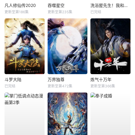
凡人修仙传2020
吞噬星空
洗浴屋先生！我和那家伙在女浴池！？
更新至第186集
更新至第235集
已完结
斗罗大陆
万界独尊
炼气十万年
已完结
更新至第472集
更新至第366集