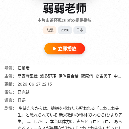
弱弱老师
本片由茶杯狐cupfox提供播放
动漫
2026
日本
立即播放
导演：
石踊宏
主演：
高野麻里佳
波多野翔
伊驹百合绘
筱原侑
夏吉优子
中原麻衣
更新：
2026-06-27 22:15
备注：
已完结
语言：
日语
剧情：
生徒たちからは、機嫌を損ねたら呪われる「こわこわ先
生」と恐れられている 新米教師の鶸村(ひわむら)ひより先
生。 ……しかし、本当は体力0、声もヒョロヒョロ、 あら
ゆるステータスが最弱なだけの「よわよわ先生」だった！