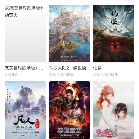
完美世界剧场版九劫焚天
斗罗大陆2：绝世唐门
仙逆
HD国语
更新至第165集
更新至第153集