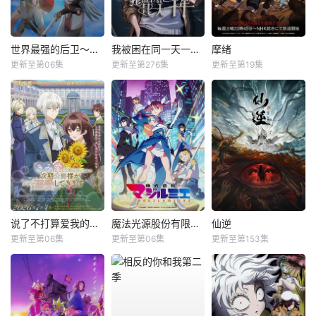
世界最强的后卫～迷宫国的新人探索者～
我被困在同一天一千年动态漫
摩绪
更新至第06集
更新至第276集
更新至第19集
说了不打算爱我的公爵继承人，不知为何对我宠爱有加
魔法光源股份有限公司第二季
仙逆
更新至第06集
更新至第06集
更新至第153集