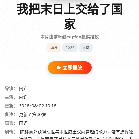
我把末日上交给了国
家
本片由茶杯狐cupfox提供播放
动漫
2026
大陆
立即播放
导演：
内详
主演：
内详
更新：
2026-08-02 10:16
备注：
更新至第30集
语言：
国语
剧情：
陈锋意外获得现世与末世废土双向穿越的能力，没有选择独
行倒卖，而是带着丧尸样本与基因药剂主动向国家坦白，并