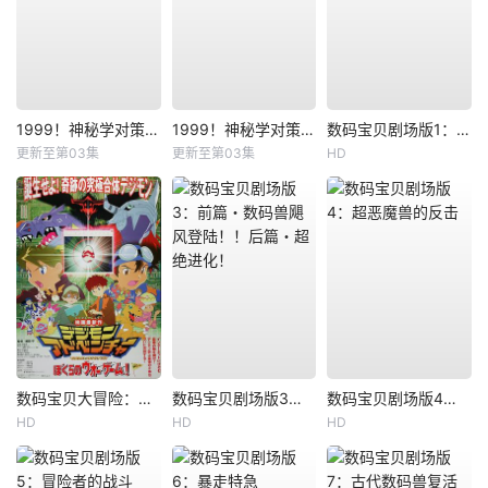
1999！神秘学对策部英语
1999！神秘学对策部国语
数码宝贝剧场版1：滚球兽诞生之谜
更新至第03集
更新至第03集
HD
数码宝贝大冒险：我们的战争游戏！
数码宝贝剧场版3：前篇・数码兽飓风登陆！！后篇・超绝进化！
数码宝贝剧场版4：超恶魔兽的反击
HD
HD
HD