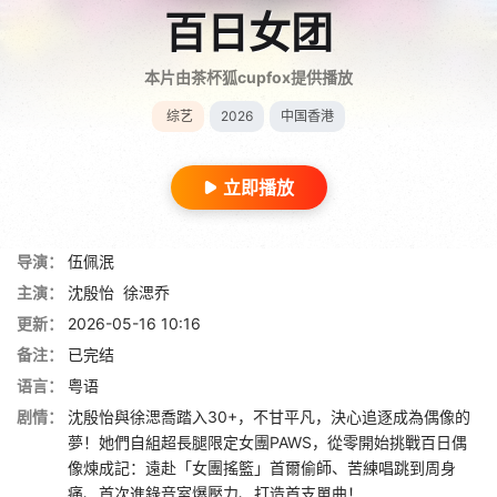
百日女团
本片由茶杯狐cupfox提供播放
综艺
2026
中国香港
立即播放
导演：
伍佩泯
主演：
沈殷怡
徐㴓乔
更新：
2026-05-16 10:16
备注：
已完结
语言：
粤语
剧情：
沈殷怡與徐㴓喬踏入30+，不甘平凡，決心追逐成為偶像的
夢！她們自組超長腿限定女團PAWS，從零開始挑戰百日偶
像煉成記：遠赴「女團搖籃」首爾偷師、苦練唱跳到周身
痛、首次進錄音室爆壓力、打造首支單曲！ ...