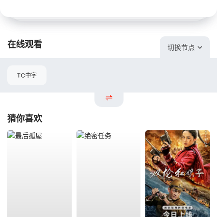
在线观看
切换节点
TC中字
猜你喜欢