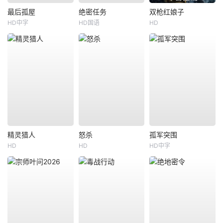
最后孤屋
绝密任务
双枪红娘子
HD中字
HD国语
HD
精灵猎人
怒杀
孤军突围
HD
HD
HD中字