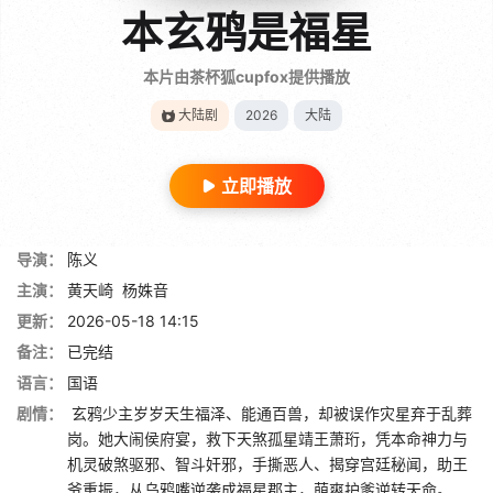
本玄鸦是福星
本片由茶杯狐cupfox提供播放
大陆剧
2026
大陆
立即播放
导演：
陈义
主演：
黄天崎
杨姝音
更新：
2026-05-18 14:15
备注：
已完结
语言：
国语
剧情：
玄鸦少主岁岁天生福泽、能通百兽，却被误作灾星弃于乱葬
岗。她大闹侯府宴，救下天煞孤星靖王萧珩，凭本命神力与
机灵破煞驱邪、智斗奸邪，手撕恶人、揭穿宫廷秘闻，助王
爷重振，从乌鸦嘴逆袭成福星郡主，萌爽护爹逆转天命。