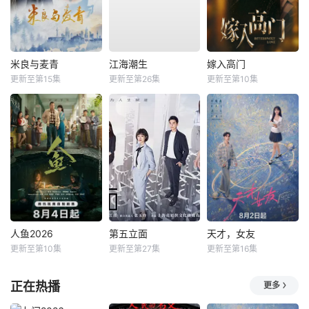
米良与麦青
江海潮生
嫁入高门
更新至第15集
更新至第26集
更新至第10集
人鱼2026
第五立面
天才，女友
更新至第10集
更新至第27集
更新至第16集
正在热播
更多