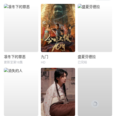
凛冬下的罪恶
九门
盛夏芬德拉
更新至第16集
HD
已完结