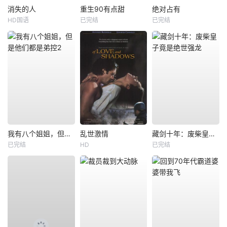
消失的人
重生90有点甜
绝对占有
HD国语
已完结
已完结
我有八个姐姐，但是他们都是弟控2
乱世激情
藏剑十年：废柴皇子竟是绝世强龙
已完结
HD
已完结