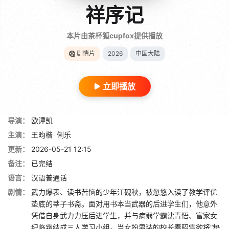
祥序记
本片由茶杯狐cupfox提供播放
剧情片
2026
中国大陆
立即播放
导演：
欧谭凯
主演：
王昀楷
俐乐
更新：
2026-05-21 12:15
备注：
已完结
语言：
汉语普通话
剧情：
武力爆表、读书苦恼的少年江砚秋，被忽悠入读了教学评优
垫底的莘子书斋。面对用书本当武器的后进学生们，他意外
凭借自身武力力压后进学生，并与病弱学霸沈青悟、富家女
纪临霜结成三人学习小组。当女扮男装的校长秦昭雪欲将“垫