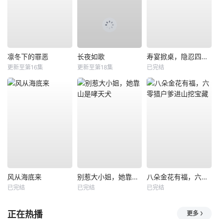
凛冬下的罪恶
长夜如歌
寿宴掀桌，隐忍四年我封神
更新至第16集
更新至第18集
已完结
风从海底来
别惹大小姐，她靠山是哮天犬
八朵金花有福，六零猎户爹进山挖宝藏
已完结
已完结
已完结
正在热播
更多