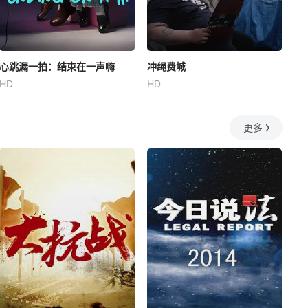
心跳漏一拍：结束在一声嗨
冲绳费城
HD
HD
更多