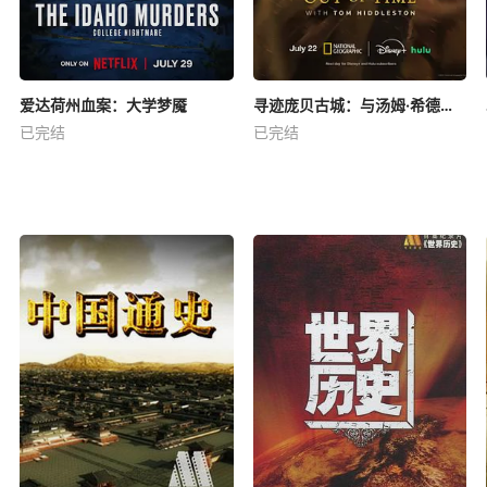
爱达荷州血案：大学梦魇
寻迹庞贝古城：与汤姆·希德勒斯顿同行
已完结
已完结