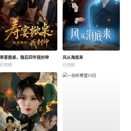
寿宴掀桌，隐忍四年我封神
风从海底来
已完结
已完结