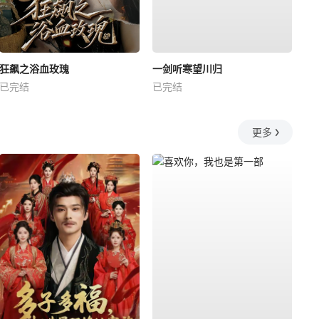
狂飙之浴血玫瑰
一剑听寒望川归
已完结
已完结
更多