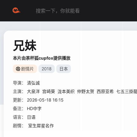
兄妹
本片由茶杯狐cupfox提供播放
剧情片
2018
日本
导演：
清弘诚
主演：
大泉洋
宫崎葵
泷本美织
仲野太贺
西原亚希
七五三掛
更新：
2026-05-18 16:15
备注：
HD中字
语言：
日语
剧情：
室生犀星名作