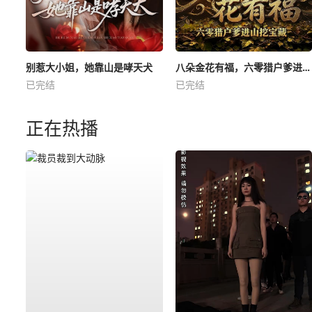
别惹大小姐，她靠山是哮天犬
八朵金花有福，六零猎户爹进山挖宝藏
已完结
已完结
正在热播