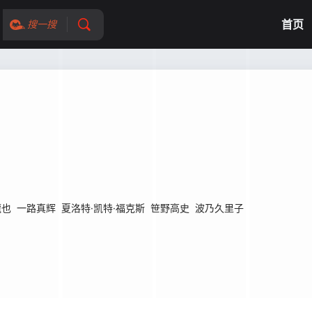
首页
搜一搜
龍也
一路真辉
夏洛特·凯特·福克斯
笹野高史
波乃久里子