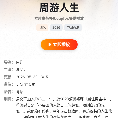
周游人生
本片由茶杯狐cupfox提供播放
综艺
2026
中国香港
立即播放
导演：
内详
主演：
周奕玮
更新：
2026-05-30 13:15
备注：
更新至10期
语言：
粤语
剧情：
周奕瑋加入TVB二十年，於2023頒獎禮獲「最佳男主持」，
得獎感言是「不要因他人對自己的想像，限制自己的想
像」。故他沒有停步，今年走出舒適圈，尋訪獨特的人生故
事，帶觀眾了解人生的選擇與態度，呈現家庭、職業、理