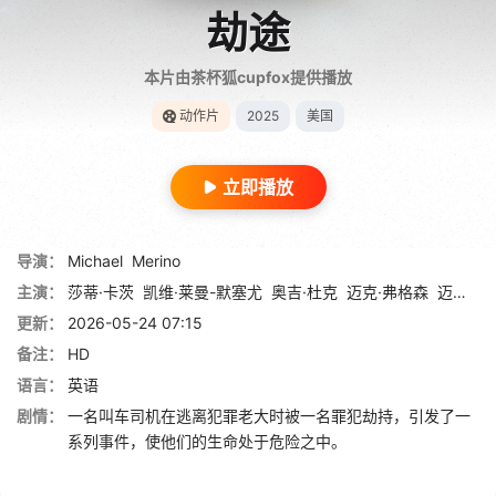
劫途
本片由茶杯狐cupfox提供播放
动作片
2025
美国
立即播放
导演：
Michael
Merino
主演：
莎蒂·卡茨
凯维·莱曼-默塞尤
奥吉·杜克
迈克·弗格森
迈克尔·帕尔
更新：
2026-05-24 07:15
备注：
HD
语言：
英语
剧情：
一名叫车司机在逃离犯罪老大时被一名罪犯劫持，引发了一
系列事件，使他们的生命处于危险之中。