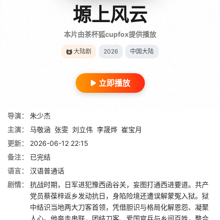
塬上风云
本片由茶杯狐cupfox提供播放
大陆剧
2026
中国大陆
立即播放
导演：
朱少杰
主演：
马敬涵
张雯
刘立伟
李晟烨
崔宝月
更新：
2026-06-12 22:15
备注：
已完结
语言：
汉语普通话
剧情：
抗战时期，日军进犯豫西函谷关，妄图打通西进要道。共产
党员蔡葆梓返乡发动抗日，身陷险境还遭误解蒙冤入狱。狱
中结识当地两大刀客首领，凭借胆识与格局化解恩怨、凝聚
人心。他奔走串联，团结刀客、爱国官兵与乡间百姓，整合