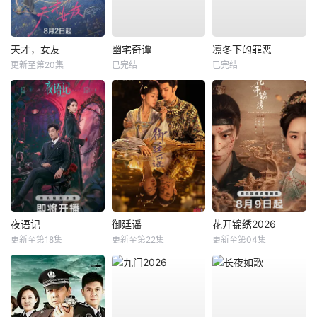
天才，女友
幽宅奇谭
凛冬下的罪恶
更新至第20集
已完结
已完结
夜语记
御廷谣
花开锦绣2026
更新至第18集
更新至第22集
更新至第04集