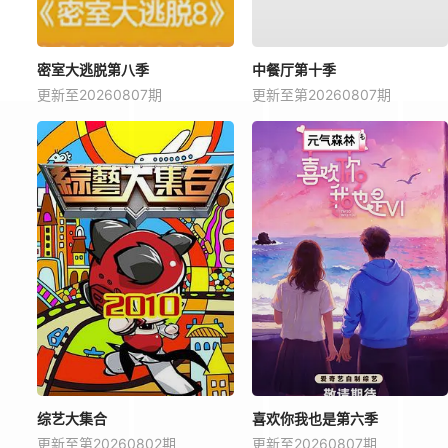
密室大逃脱第八季
中餐厅第十季
更新至20260807期
更新至第20260807期
综艺大集合
喜欢你我也是第六季
更新至第20260802期
更新至20260807期