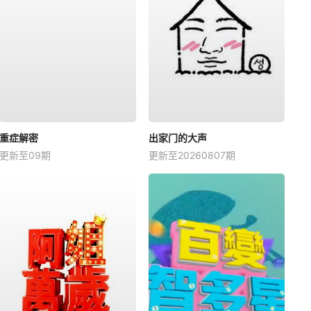
重症解密
出家门的大声
更新至09期
更新至20260807期