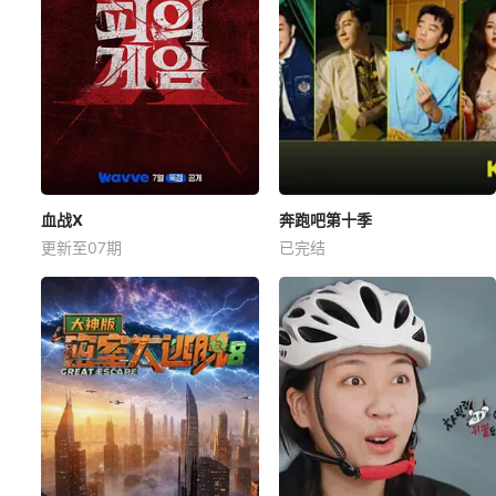
血战X
奔跑吧第十季
更新至07期
已完结