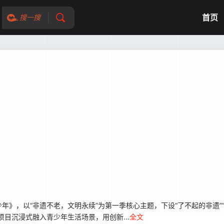
首页
搜一搜
》，以“非遗不老，文明永续”为第一季核心主题，下设“了不起的非遗”“
目沉浸式融入青少年生活场景，用创新...
全文