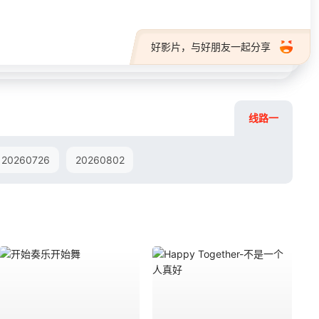
好影片，与好朋友一起分享
线路一
20260726
20260802