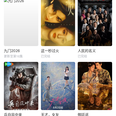
九门2026
这一秒过火
人民的名义
更新至第16集
已完结
已完结
兵自风中来
天才，女友
御廷谣