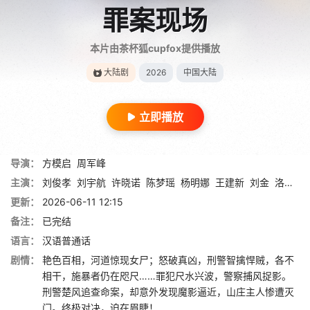
罪案现场
本片由茶杯狐cupfox提供播放
大陆剧
2026
中国大陆
立即播放
导演：
方模启
周军峰
主演：
刘俊孝
刘宇航
许晓诺
陈梦瑶
杨明娜
王建新
刘金
洛嘉
赵
更新：
2026-06-11 12:15
备注：
已完结
语言：
汉语普通话
剧情：
艳色百相，河道惊现女尸；怒破真凶，刑警智擒悍贼，各不
相干‌，施暴者仍在咫尺……罪犯尺水兴波，警察捕风捉影。
刑警楚风追查命案，却意外发现魔影逼近，山庄主人惨遭灭
门。终极对决，迫在眉睫‌！