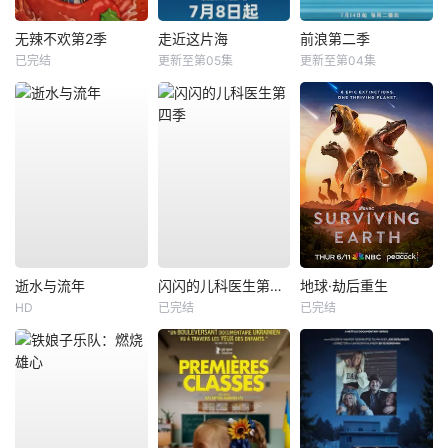
无辣不欢第2季
走近这片海
前浪第二季
已完结
更新至第05集
更新至第04集
逝水与流年
闪闪的儿科医生第四季
地球·劫后重生
HD
已完结
已完结