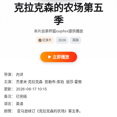
克拉克森的农场第五
季
本片由茶杯狐cupfox提供播放
纪录片
2026
英国
立即播放
导演：
内详
主演：
杰里米·克拉克森
凯勒布·库珀
丽莎·霍根
更新：
2026-06-17 10:15
备注：
已完结
语言：
英语
剧情：
亚马逊续订《克拉克森的农场》第五季。