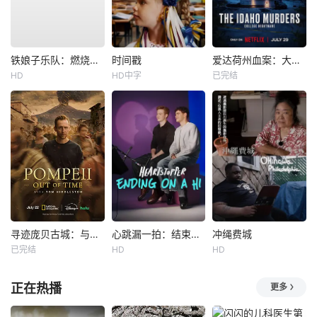
铁娘子乐队：燃烧雄心
时间戳
爱达荷州血案：大学梦魇
HD
HD中字
已完结
寻迹庞贝古城：与汤姆·希德勒斯顿同行
心跳漏一拍：结束在一声嗨
冲绳费城
已完结
HD
HD
正在热播
更多