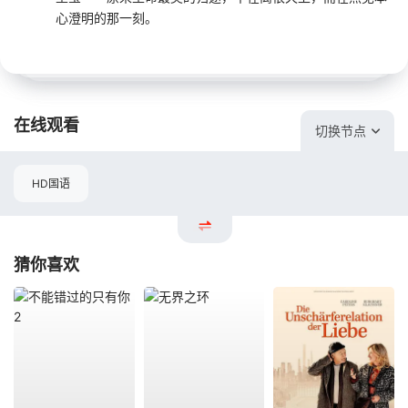
心澄明的那一刻。
在线观看
切换节点
HD国语
猜你喜欢