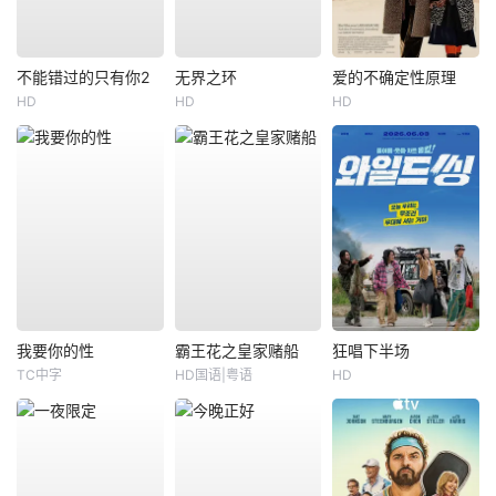
不能错过的只有你2
无界之环
爱的不确定性原理
HD
HD
HD
我要你的性
霸王花之皇家赌船
狂唱下半场
TC中字
HD国语|粤语
HD