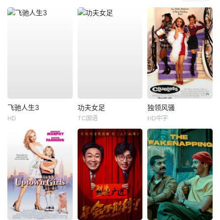
飞驰人生3
功夫女足
独领风骚
HD
TC国语
HD中字