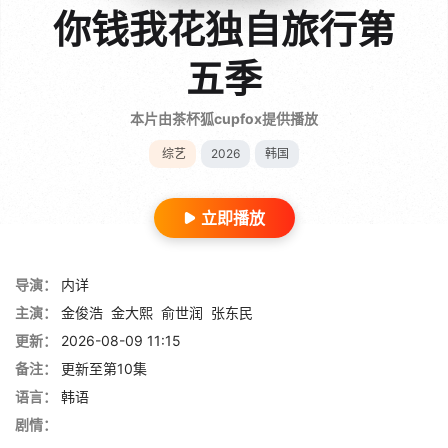
你钱我花独自旅行第
五季
本片由茶杯狐cupfox提供播放
综艺
2026
韩国
立即播放
导演：
内详
主演：
金俊浩
金大熙
俞世润
张东民
更新：
2026-08-09 11:15
备注：
更新至第10集
语言：
韩语
剧情：