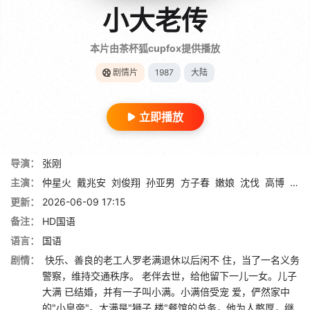
小大老传
本片由茶杯狐cupfox提供播放
剧情片
1987
大陆
立即播放
导演：
张刚
主演：
仲星火
戴兆安
刘俊翔
孙亚男
方子春
嫩娘
沈伐
高博
董奇
更新：
2026-06-09 17:15
备注：
HD国语
语言：
国语
剧情：
快乐、善良的老工人罗老满退休以后闲不 住，当了一名义务
警察，维持交通秩序。 老伴去世，给他留下一儿一女。儿子
大满 已结婚，并有一子叫小满。小满倍受宠 爱，俨然家中
的"小皇帝"。大满是"狮子 楼"餐馆的总务，他为人憨厚，继