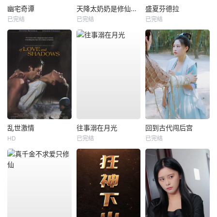
幽宅奇谭
天降太奶奶是修仙老祖
盛夏芬德拉
已完结
已完结
已完结
乱世激情
往事溺在月光
回到古代闯后宫
HD
已完结
已完结