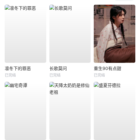
凛冬下的罪恶
长歌莫问
重生90有点甜
已完结
已完结
已完结