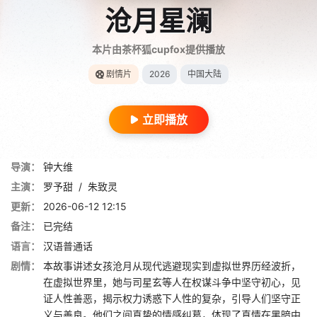
沧月星澜
本片由茶杯狐cupfox提供播放
剧情片
2026
中国大陆
立即播放
导演：
钟大维
主演：
罗予甜
/
朱致灵
更新：
2026-06-12 12:15
备注：
已完结
语言：
汉语普通话
剧情：
本故事讲述女孩沧月从现代逃避现实到虚拟世界历经波折，
在虚拟世界里，她与司星玄等人在权谋斗争中坚守初心，见
证人性善恶，揭示权力诱惑下人性的复杂，引导人们坚守正
义与善良。他们之间真挚的情感纠葛，体现了真情在黑暗中