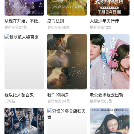
从现在开始，不做朋友了吧。
度假法则
大唐少年天行传
更新至第07集
更新至第06集
更新至第12集
我以纸人镇百鬼
我们的排练
老公要求我去出轨
已完结
更新至第04集
更新至第05集