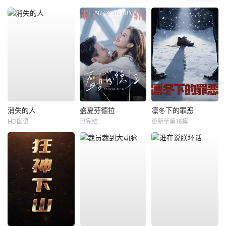
消失的人
盛夏芬德拉
凛冬下的罪恶
HD国语
已完结
更新至第16集