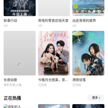
斩毒行动
奇怪的零食店钱天堂
出走哥哥的彼界
HD
HD
HD
长夜如歌
今晚月光很美，茶香四溢
溯雨信笺
更新至第20集
已完结
已完结
正在热播
更多