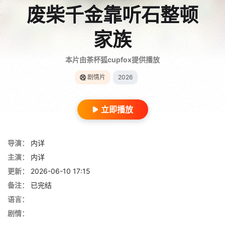
废柴千金靠听石整顿
家族
本片由茶杯狐cupfox提供播放
剧情片
2026
立即播放
导演：
内详
主演：
内详
更新：
2026-06-10 17:15
备注：
已完结
语言：
剧情：