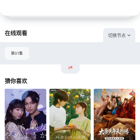
在线观看
切换节点
第01集
猜你喜欢