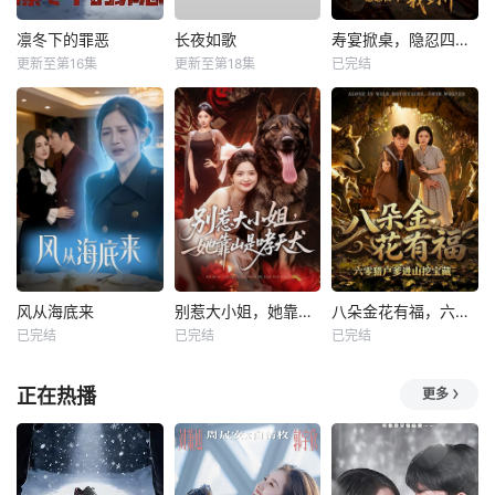
凛冬下的罪恶
长夜如歌
寿宴掀桌，隐忍四年我封神
更新至第16集
更新至第18集
已完结
风从海底来
别惹大小姐，她靠山是哮天犬
八朵金花有福，六零猎户爹进山挖宝藏
已完结
已完结
已完结
正在热播
更多