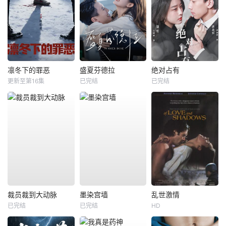
凛冬下的罪恶
盛夏芬德拉
绝对占有
更新至第16集
已完结
已完结
裁员裁到大动脉
墨染宫墙
乱世激情
已完结
已完结
HD