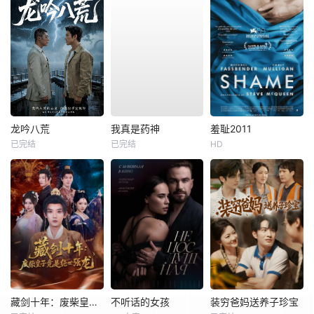
龙吟八荒
我真是药神
羞耻2011
已完结
已完结
HD
藏剑十年：废柴皇子竟是绝世强龙
不听话的女孩
装穷爸妈送养子珍宝