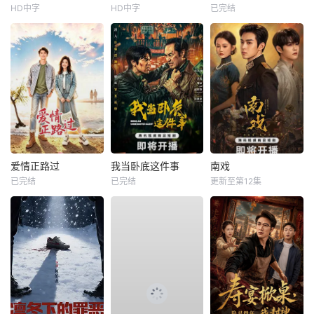
HD中字
HD中字
已完结
爱情正路过
我当卧底这件事
南戏
已完结
已完结
更新至第12集