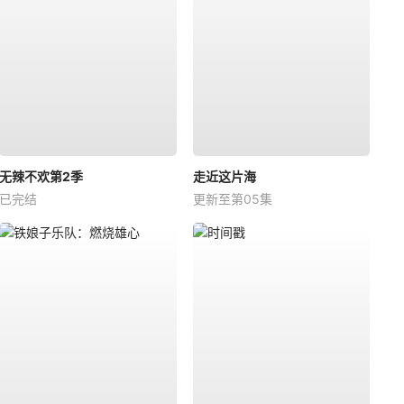
无辣不欢第2季
走近这片海
已完结
更新至第05集