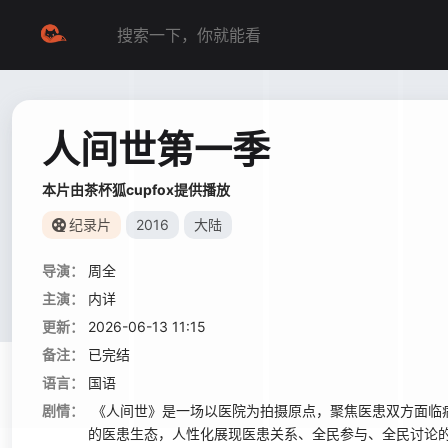
人间世第一季
本片由茶杯狐cupfox提供播放
纪录片
2016
大陆
导演：
周全
主演：
内详
更新：
2026-06-13 11:15
备注：
已完结
语言：
国语
剧情：
《人间世》是一场以医院为拍摄原点，聚焦医患双方面临
的医患生态，人性化展现医患关系、全民参与、全民讨论的