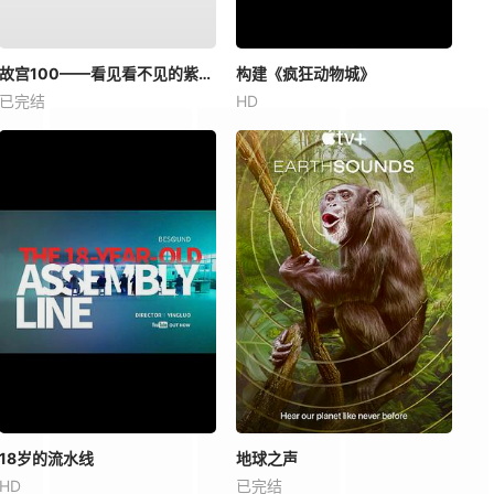
故宫100——看见看不见的紫禁城
构建《疯狂动物城》
已完结
HD
18岁的流水线
地球之声
HD
已完结