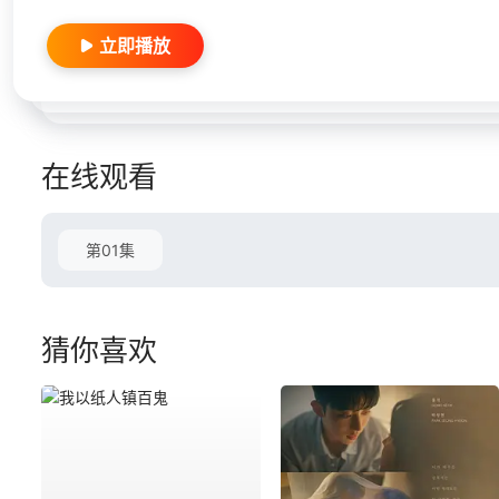
立即播放
在线观看
第01集
猜你喜欢