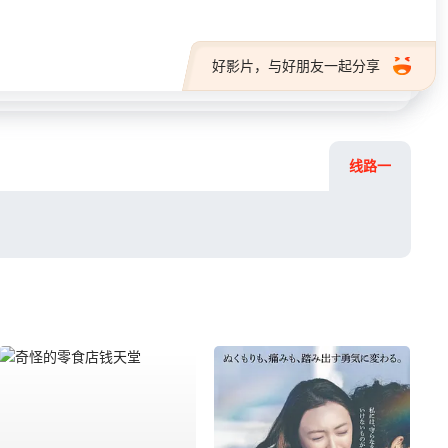
好影片，与好朋友一起分享
线路一