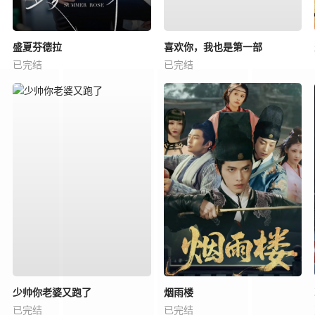
盛夏芬德拉
喜欢你，我也是第一部
已完结
已完结
少帅你老婆又跑了
烟雨楼
已完结
已完结