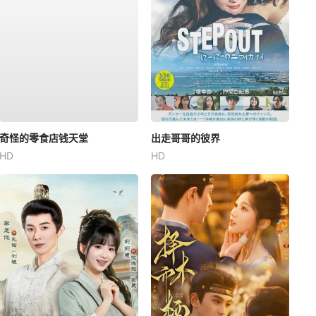
奇怪的零食店钱天堂
出走哥哥的彼界
HD
HD