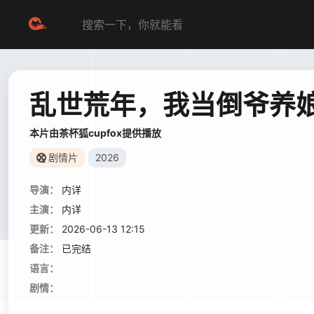
乱世荒年，我当倒爷养
本片由茶杯狐cupfox提供播放
剧情片
2026
导演：
内详
主演：
内详
更新：
2026-06-13 12:15
备注：
已完结
语言：
剧情：