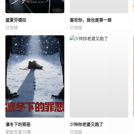
盛夏芬德拉
喜欢你，我也是第一部
已完结
已完结
凛冬下的罪恶
少帅你老婆又跑了
更新至第16集
已完结