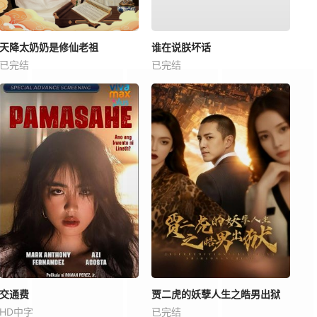
天降太奶奶是修仙老祖
谁在说朕坏话
已完结
已完结
交通费
贾二虎的妖孽人生之皓男出狱
HD中字
已完结