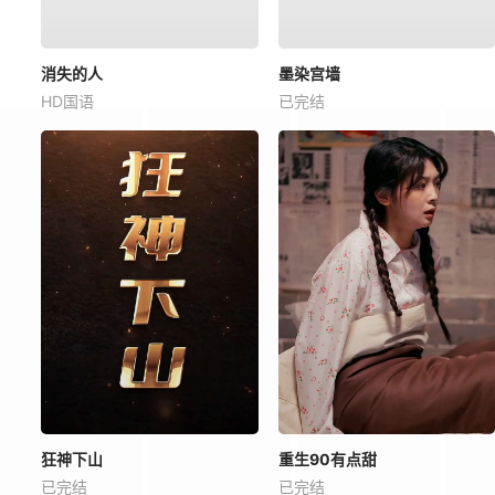
消失的人
墨染宫墙
HD国语
已完结
狂神下山
重生90有点甜
已完结
已完结