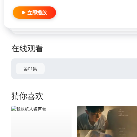
立即播放
在线观看
第01集
猜你喜欢