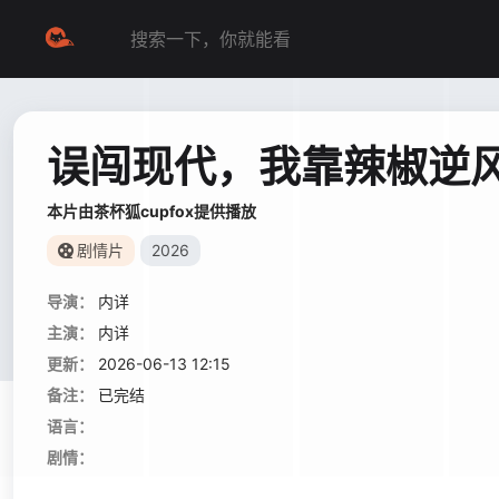
误闯现代，我靠辣椒逆
本片由茶杯狐cupfox提供播放
剧情片
2026
导演：
内详
主演：
内详
更新：
2026-06-13 12:15
备注：
已完结
语言：
剧情：