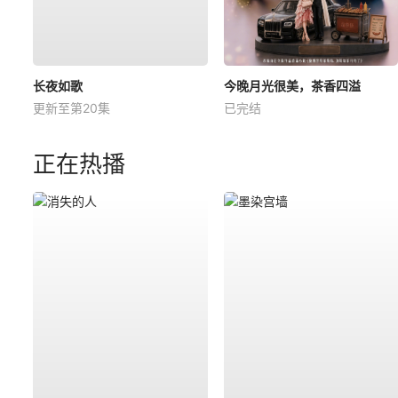
长夜如歌
今晚月光很美，茶香四溢
更新至第20集
已完结
正在热播